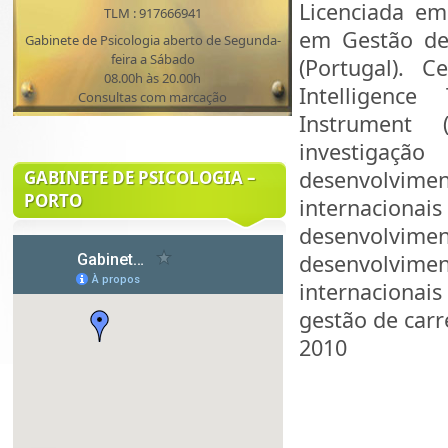
Licenciada e
TLM : 917666941
em Gestão de
Gabinete de Psicologia aberto de Segunda-
feira a Sábado
(Portugal). 
08.00h às 20.00h
Intelligenc
Consultas com marcação
Instrument 
investigaç
desenvolvimen
GABINETE DE PSICOLOGIA –
PORTO
internaciona
desenvolvi
desenvolvime
internacionai
gestão de carr
2010