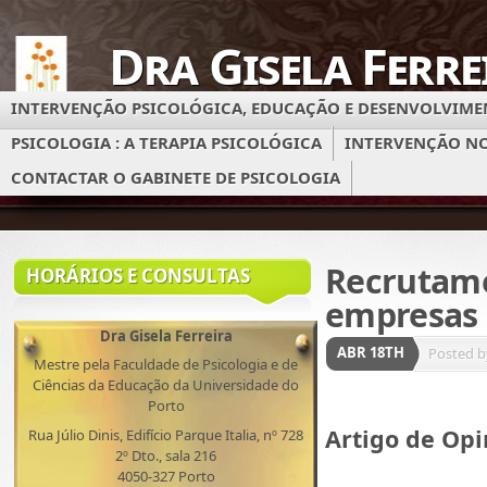
Dra Gisela Ferre
INTERVENÇÃO PSICOLÓGICA, EDUCAÇÃO E DESENVOLVI
Gabinete de Psicolog
PSICOLOGIA : A TERAPIA PSICOLÓGICA
INTERVENÇÃO NO
CONTACTAR O GABINETE DE PSICOLOGIA
Recrutame
HORÁRIOS E CONSULTAS
empresas 
Dra Gisela Ferreira
ABR 18TH
Posted 
Mestre pela Faculdade de Psicologia e de
Ciências da Educação da Universidade do
Porto
Artigo de Op
Rua Júlio Dinis, Edifício Parque Italia, nº 728
2º Dto., sala 216
4050-327 Porto