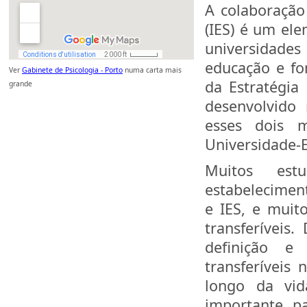
A colaboração
(IES) é um el
universidades
educação e fo
Ver
Gabinete de Psicologia - Porto
numa carta mais
da Estratégia
grande
desenvolvido
esses dois 
Universidade-
Muitos est
estabeleciment
e IES, e muit
transferíveis
definição e
transferívei
longo da vid
importante p