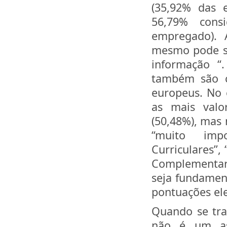
(35,92% das 
56,79% cons
empregado). 
mesmo pode se
informação “
também são c
europeus. No 
as mais valo
(50,48%), mas
“muito impor
Curriculares”,
Complementar
seja fundament
pontuações el
Quando se tra
não é um asp