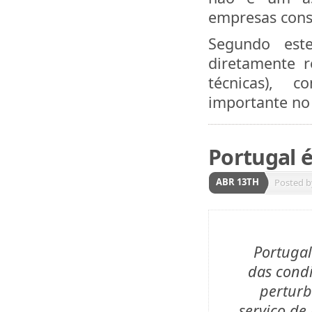
empresas cons
Segundo est
diretamente r
técnicas), c
importante no
Portugal 
ABR 13TH
Posted 
Portugal
das cond
perturb
serviço de